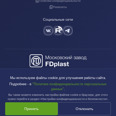
Политика конфиденциальности
Реквизиты
Социальные сети
+7 (495) 640-88-38
Мы используем файлы cookie для улучшения работы сайта.
sales@fdplast.ru
Подробнее - в
"Политике конфиденциальности персональных
140050, Московская обл., пос. Красково, ул. Карла Маркса, д. 117Б
данных"
.
Вы также можете изменить настройки файлов cookie в браузере, для этого
нужно перейти в раздел «Настройки конфиденциальности и безопасности».
Принять
Отклонить
Московский завод FDplast™ | © 2003-2026