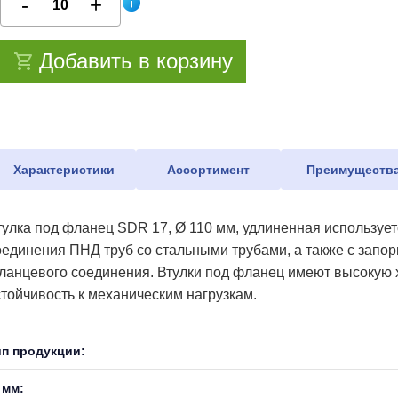
Добавить в корзину
Характеристики
Ассортимент
Преимуществ
тулка под фланец SDR 17, Ø 110 мм, удлиненная используе
оединения ПНД труб со стальными трубами, а также с запо
ланцевого соединения. Втулки под фланец имеют высокую х
стойчивость к механическим нагрузкам.
ип продукции:
 мм: