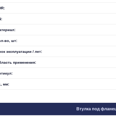
DR:
N:
атериал:
л-во, шт:
ок эксплуатации / лет:
бласть применения:
ртикул:
, мм:
Втулка под флане