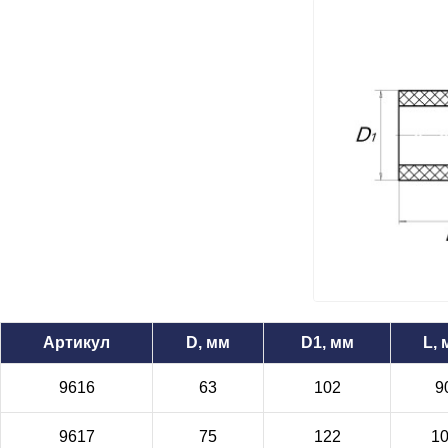
Артикул
D, мм
D1, мм
L,
9616
63
102
9
9617
75
122
1