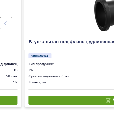
Втулка литая под фланец удлиненна
Артикул:
9592
од фланец
Тип продукции:
16
PN:
50 лет
Срок эксплуатации / лет:
32
Кол-во, шт: