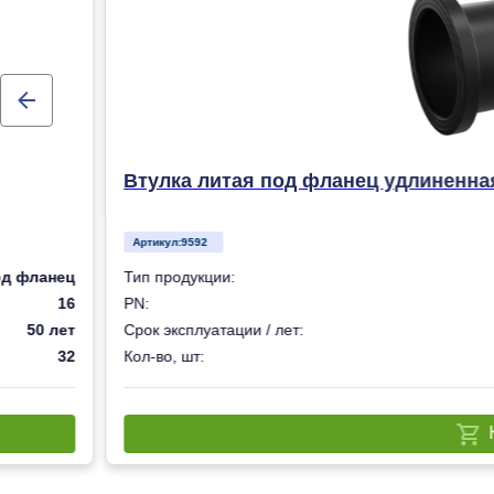
Втулка литая под фланец удлиненна
Артикул:
9592
од фланец
Тип продукции:
16
PN:
50 лет
Срок эксплуатации / лет:
32
Кол-во, шт: