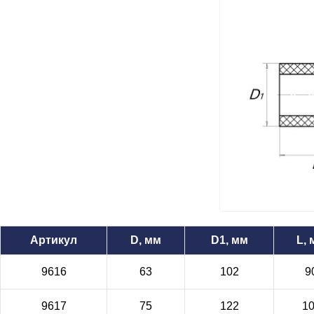
Артикул
D, мм
D1, мм
L,
9616
63
102
9
9617
75
122
1