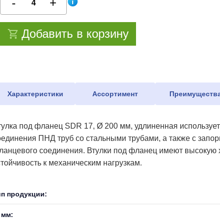
Добавить в корзину
Характеристики
Ассортимент
Преимуществ
тулка под фланец SDR 17, Ø 200 мм, удлиненная используе
оединения ПНД труб со стальными трубами, а также с запо
ланцевого соединения. Втулки под фланец имеют высокую х
стойчивость к механическим нагрузкам.
ип продукции:
 мм: