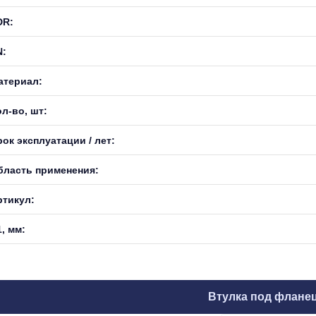
DR:
N:
атериал:
л-во, шт:
ок эксплуатации / лет:
бласть применения:
ртикул:
, мм:
Втулка под флане