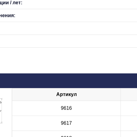
ии / лет:
нения:
Артикул
9616
9617