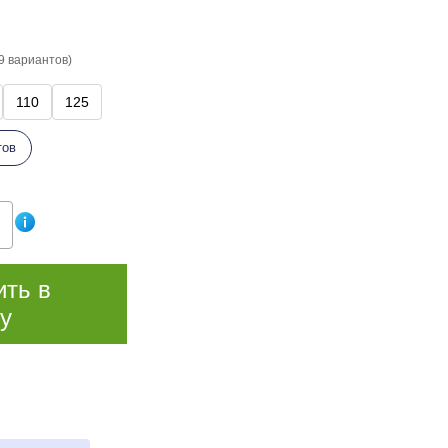
9 вариантов)
110
125
тов
ить в
у