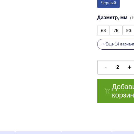
Черный
Диаметр, мм
(1
63
75
90
+ Еще 14 вариан
Добав
корзин