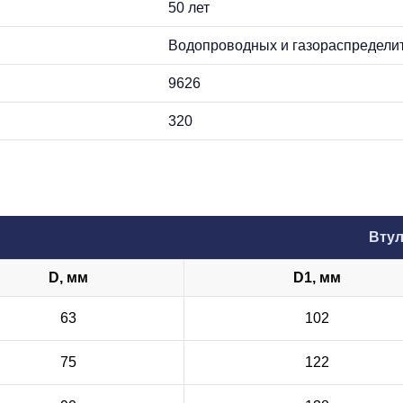
50 лет
Водопроводных и газораспредели
9626
320
Втул
D, мм
D1, мм
63
102
75
122