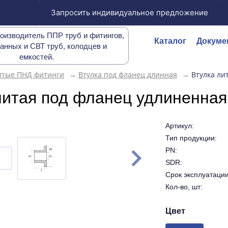
Запросить индивидуальное предложение
оизводитель ППР труб и фитингов,
Каталог
Докуме
анных и СВТ труб, колодцев и
емкостей.
итые ПНД фитинги
→
Втулка под фланец длинная
→
Втулка ли
литая под фланец удлиненна
Артикул:
Тип продукции:
PN:
SDR:
Срок эксплуатации 
Кол-во, шт:
Цвет