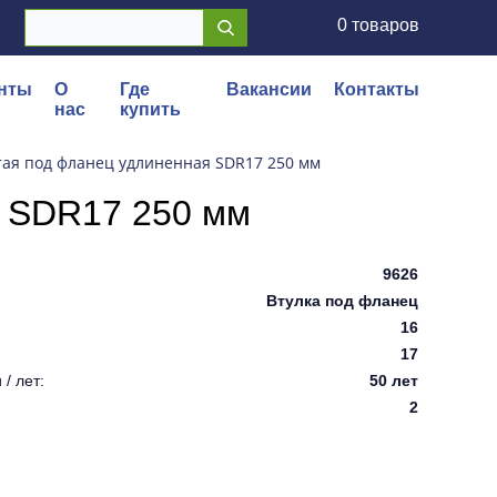
0 товаров
нты
О
Где
Вакансии
Контакты
нас
купить
тая под фланец удлиненная SDR17 250 мм
я SDR17 250 мм
9626
Втулка под фланец
16
17
/ лет:
50 лет
2