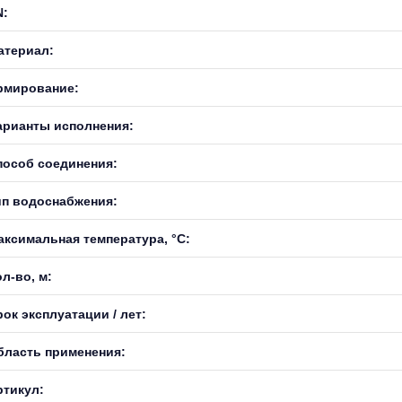
N:
атериал:
рмирование:
арианты исполнения:
пособ соединения:
ип водоснабжения:
аксимальная температура, °С:
л-во, м:
ок эксплуатации / лет:
бласть применения:
ртикул: