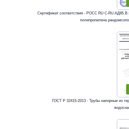
Сертификат соответствия - РОСС RU С-RU.АД85.В.
полипропилена рандомсопо
ГОСТ Р 32415-2013 - Трубы напорные из т
водосна