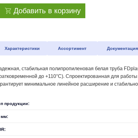
Добавить в корзину
Характеристики
Ассортимент
Документаци
адежная, стабильная полипропиленовая белая труба FDplas
кратковременной до +110°С). Спроектированная для работы
арантирует минимальное линейное расширение и стабильнос
ип продукции:
 мм:
DR: