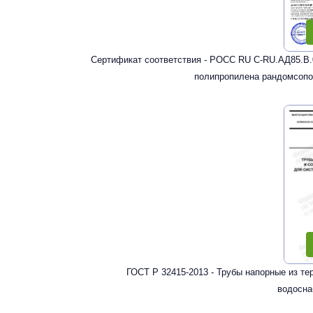
Сертификат соответствия - РОСС RU С-RU.АД85.В.
полипропилена рандомсопо
ГОСТ Р 32415-2013 - Трубы напорные из т
водосна