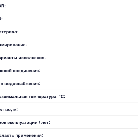
DR:
N:
атериал:
рмирование:
арианты исполнения:
пособ соединения:
ип водоснабжения:
аксимальная температура, °С:
л-во, м:
ок эксплуатации / лет:
бласть применения: