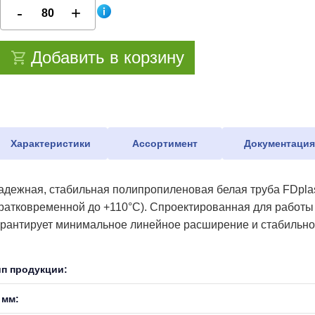
Добавить в корзину
Характеристики
Ассортимент
Документаци
адежная, стабильная полипропиленовая белая труба FDplas
кратковременной до +110°С). Спроектированная для работы
арантирует минимальное линейное расширение и стабильнос
ип продукции:
 мм: