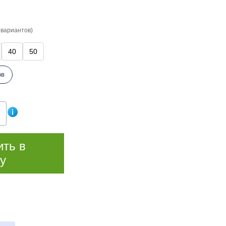
 вариантов)
40
50
ов
ить в
у