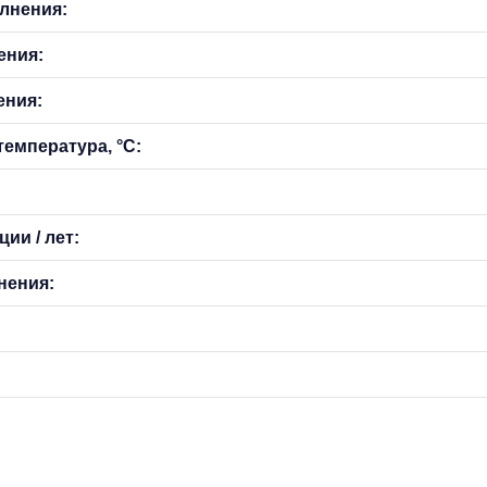
лнения:
ения:
ения:
емпература, °С:
ии / лет:
нения: