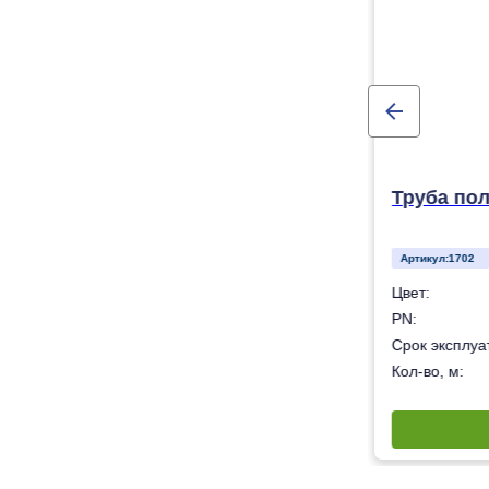
Труба пол
Артикул:
1702
Белый
Цвет:
10
PN:
50 лет
Срок эксплуат
180
Кол-во, м: