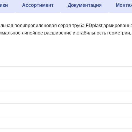
ики
Ассортимент
Документация
Монта
льная полипропиленовая серая труба FDplast армированна
имальное линейное расширение и стабильность геометрии, 