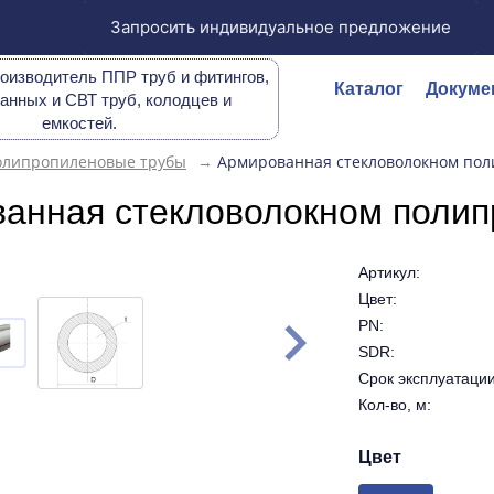
Запросить индивидуальное предложение
оизводитель ППР труб и фитингов,
Каталог
Докуме
анных и СВТ труб, колодцев и
емкостей.
олипропиленовые трубы
→
Армированная стекловолокном поли
анная стекловолокном полип
Артикул:
Цвет:
PN:
SDR:
Срок эксплуатации 
Кол-во, м:
Цвет