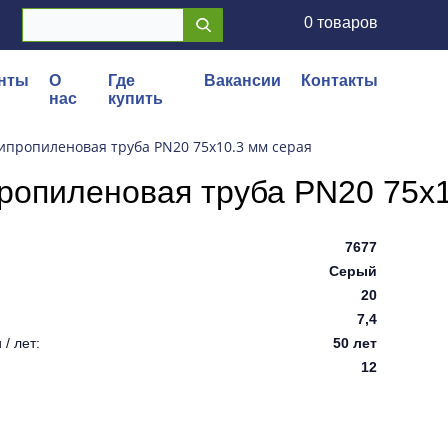
0 товаров
нты
О
Где
Вакансии
Контакты
нас
купить
пропиленовая труба PN20 75x10.3 мм серая
ропиленовая труба PN20 75x1
7677
Серый
20
7,4
/ лет:
50 лет
12