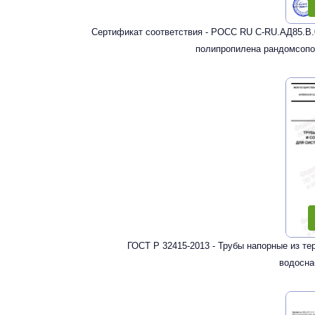
Сертификат соответствия - РОСС RU С-RU.АД85.В.
полипропилена рандомсопо
ГОСТ Р 32415-2013 - Трубы напорные из т
водосна