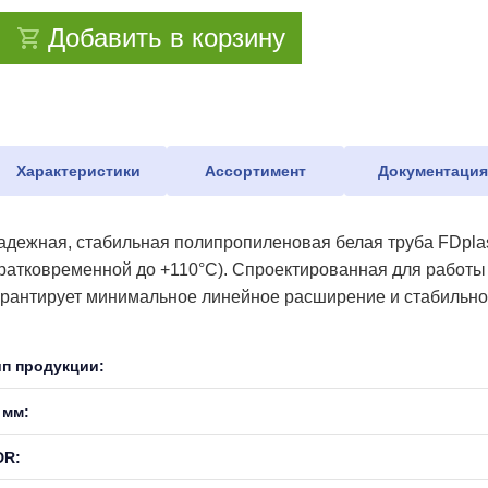
Добавить в корзину
Характеристики
Ассортимент
Документаци
адежная, стабильная полипропиленовая белая труба FDplas
кратковременной до +110°С). Спроектированная для работы
арантирует минимальное линейное расширение и стабильнос
ип продукции:
 мм:
DR: