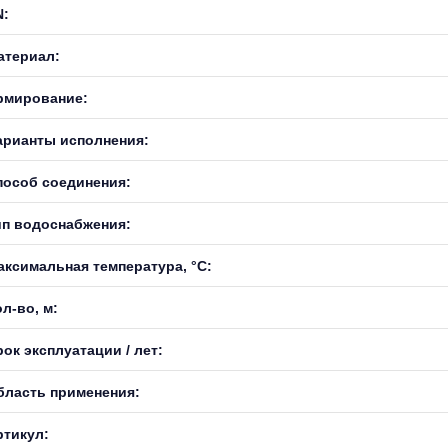
N:
атериал:
рмирование:
арианты исполнения:
пособ соединения:
ип водоснабжения:
аксимальная температура, °С:
л-во, м:
ок эксплуатации / лет:
бласть применения:
ртикул: