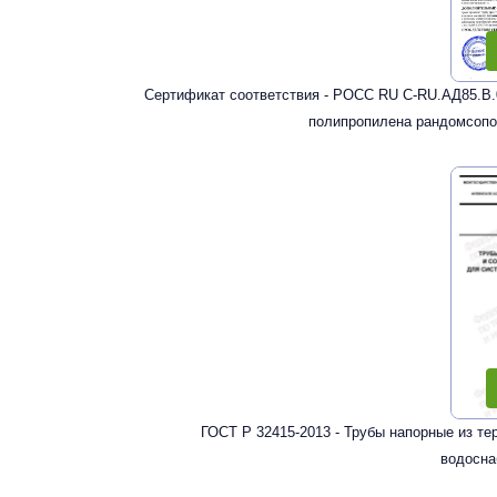
Сертификат соответствия - РОСС RU С-RU.АД85.В.
полипропилена рандомсопо
ГОСТ Р 32415-2013 - Трубы напорные из т
водосна