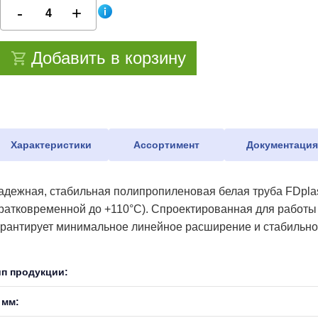
Добавить в корзину
Характеристики
Ассортимент
Документаци
адежная, стабильная полипропиленовая белая труба FDplas
кратковременной до +110°С). Спроектированная для работы
арантирует минимальное линейное расширение и стабильнос
ип продукции:
 мм: