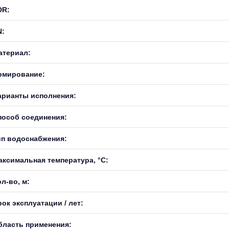
DR:
N:
атериал:
рмирование:
арианты исполнения:
пособ соединения:
ип водоснабжения:
аксимальная температура, °С:
л-во, м:
ок эксплуатации / лет:
бласть применения: