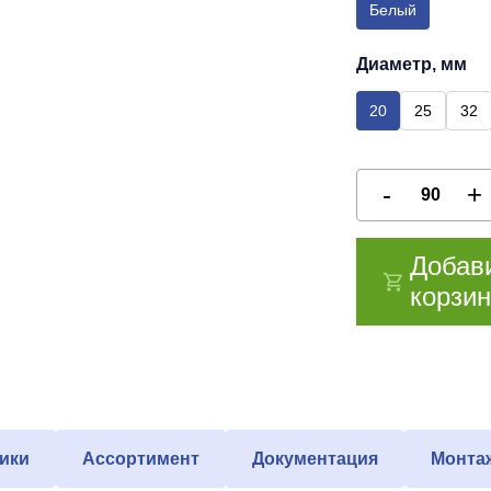
Белый
Диаметр, мм
20
25
32
Добав
корзин
ики
Ассортимент
Документация
Монта