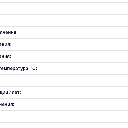
лнения:
ения:
ения:
емпература, °С:
ии / лет:
нения: