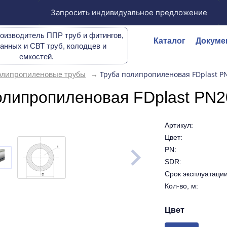
Запросить индивидуальное предложение
оизводитель ППР труб и фитингов,
Каталог
Докуме
анных и СВТ труб, колодцев и
емкостей.
олипропиленовые трубы
→
Труба полипропиленовая FDplast PN
олипропиленовая FDplast PN2
Артикул:
Цвет:
PN:
SDR:
Срок эксплуатации 
Кол-во, м:
Цвет