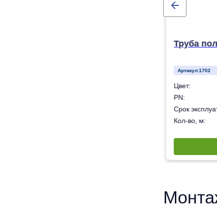
Труба пол
Артикул:
1702
Белый
Цвет:
10
PN:
50 лет
Срок эксплуат
180
Кол-во, м:
Монта