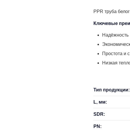
PPR труба белог
Ключевые преи
Надёжность 
Экономическ
Простота и 
Низкая тепл
Тип продукции:
L, мм:
SDR:
PN: