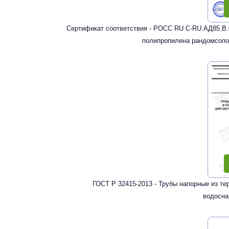
Сертификат соответствия - РОСС RU С-RU.АД85.В.
полипропилена рандомсопо
ГОСТ Р 32415-2013 - Трубы напорные из т
водосна