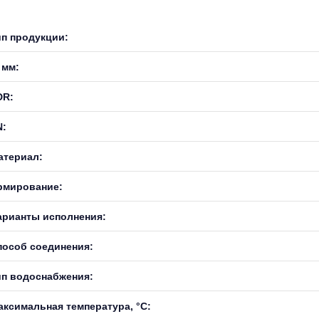
ип продукции:
 мм:
DR:
N:
атериал:
рмирование:
арианты исполнения:
пособ соединения:
ип водоснабжения:
аксимальная температура, °С: