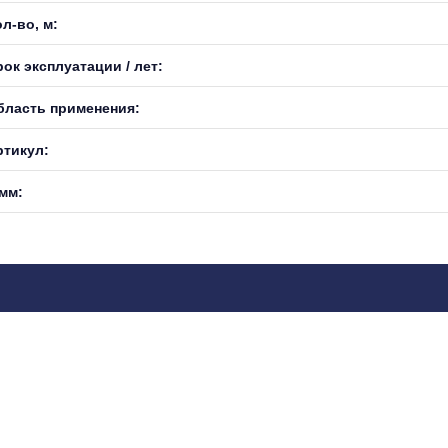
л-во, м:
ок эксплуатации / лет:
бласть применения:
ртикул:
 мм: