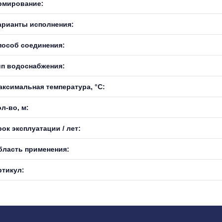
рмирование:
арианты исполнения:
пособ соединения:
ип водоснабжения:
аксимальная температура, °С:
л-во, м:
ок эксплуатации / лет:
бласть применения:
ртикул: