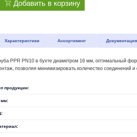
Добавить в корзину
Характеристики
Ассортимент
Документаци
руба PPR PN10 в бухте диаметром 16 мм, оптимальный форм
онтаж, позволяя минимизировать количество соединений и с
ип продукции:
 мм:
N:
атериал: