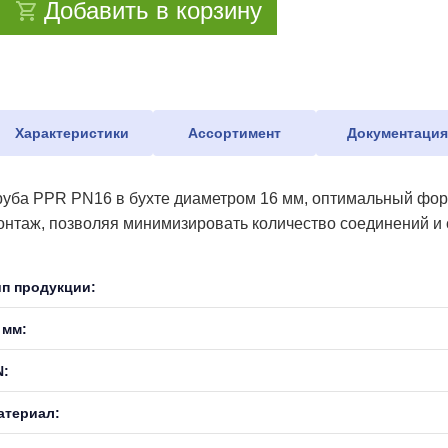
Добавить в корзину
Характеристики
Ассортимент
Документаци
руба PPR PN16 в бухте диаметром 16 мм, оптимальный форм
онтаж, позволяя минимизировать количество соединений и с
ип продукции:
 мм:
N:
атериал: