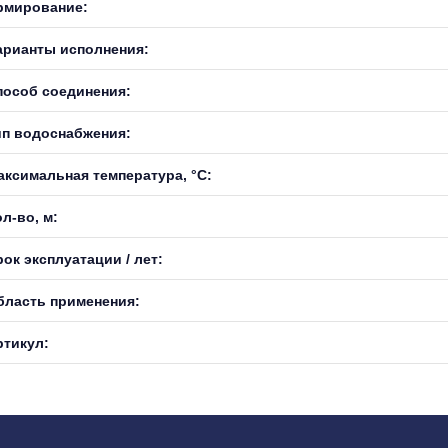
рмирование:
арианты исполнения:
пособ соединения:
ип водоснабжения:
аксимальная температура, °С:
л-во, м:
ок эксплуатации / лет:
бласть применения:
ртикул: