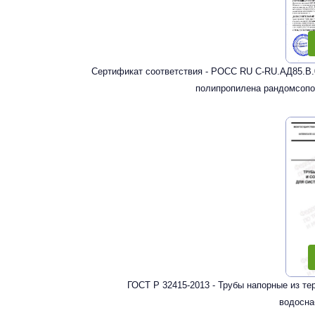
Сертификат соответствия - РОСС RU С-RU.АД85.В.
полипропилена рандомсопо
ГОСТ Р 32415-2013 - Трубы напорные из т
водосна