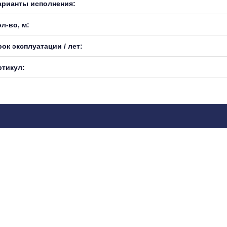
арианты исполнения:
л-во, м:
ок эксплуатации / лет:
ртикул: