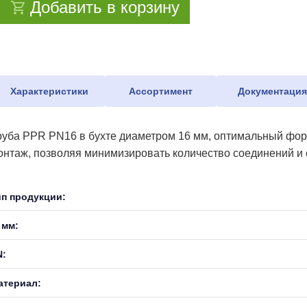
Добавить в корзину
Характеристики
Ассортимент
Документаци
руба PPR PN16 в бухте диаметром 16 мм, оптимальный форм
онтаж, позволяя минимизировать количество соединений и с
ип продукции:
 мм:
N:
атериал: