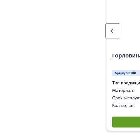
Горловина
Артикул:
5100
Горловина
Тип продукци
олиэтилен низкого давления (ПНД) ПЭ-100
Материал:
50 лет
Срок эксплуат
1
Кол-во, шт: