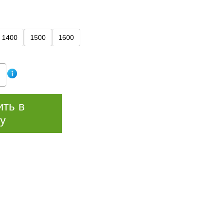
1400
1500
1600
ить в
у