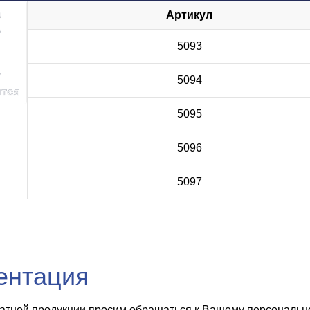
Артикул
5093
5094
5095
5096
5097
ентация
чатной продукции просим обращаться к Вашему персональном