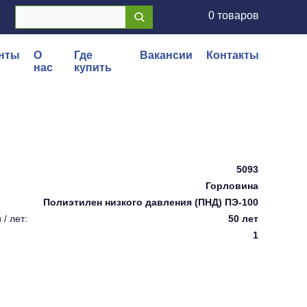
0 товаров
нты
О
Где
Вакансии
Контакты
нас
купить
5093
Горловина
Полиэтилен низкого давления (ПНД) ПЭ-100
/ лет:
50 лет
1