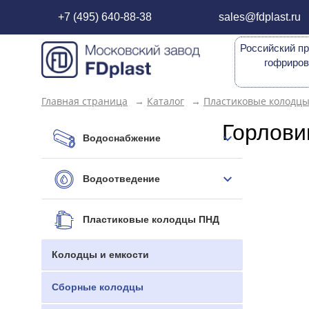
+7 (495) 640-88-38
sales@fdplast.ru
Российский пр
гофриров
Главная страница
→
Каталог
→
Пластиковые колодц
Горлови
Водоснабжение
Водоотведение
Пластиковые колодцы ПНД
Колодцы и емкости
Сборные колодцы