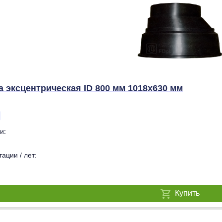
 эксцентрическая ID 800 мм 1018х630 мм
и:
ации / лет:
Купить