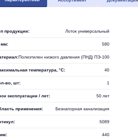
Ассортимент
Документаци
ип продукции:
Лоток универсальный
 мм:
580
атериал:
Полиэтилен низкого давления (ПНД) ПЭ-100
аксимальная температура, °С:
40
л-во, шт:
1
ок эксплуатации / лет:
50 лет
бласть применения:
Безнапорная канализация
ртикул:
5089
 мм:
440