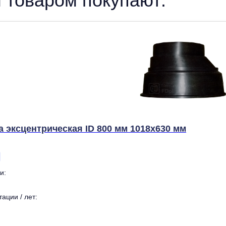
 товаром покупают:
 эксцентрическая ID 800 мм 1018х630 мм
и:
ации / лет: