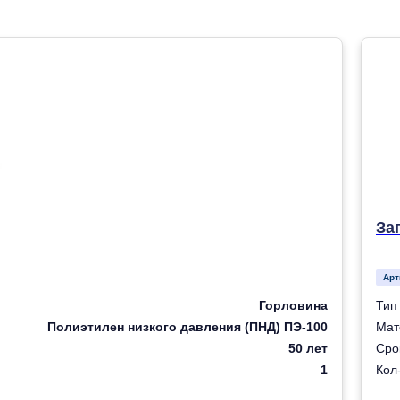
За
Арт
Горловина
Тип
Полиэтилен низкого давления (ПНД) ПЭ-100
Мат
50 лет
Сро
1
Кол-