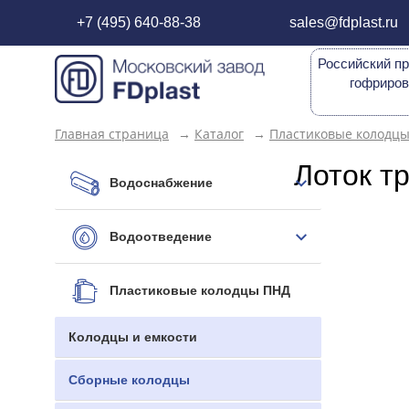
+7 (495) 640-88-38
sales@fdplast.ru
Российский пр
гофриров
Главная страница
→
Каталог
→
Пластиковые колодц
Лоток т
Водоснабжение
Водоотведение
Пластиковые колодцы ПНД
Колодцы и емкости
Сборные колодцы