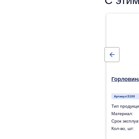
С этим
Горловина
Артикул:
5100
Горловина
Тип продукци
олиэтилен низкого давления (ПНД) ПЭ-100
Материал:
50 лет
Срок эксплуат
1
Кол-во, шт: