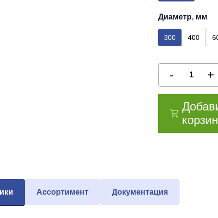
Диаметр, мм
300
400
6
Добав
корзин
ики
Ассортимент
Документация