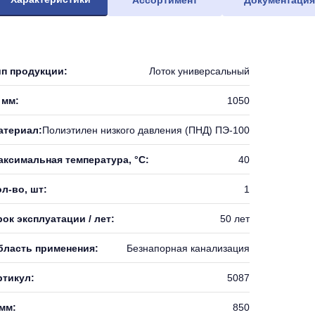
Ассортимент
Документаци
ип продукции:
Лоток универсальный
 мм:
1050
атериал:
Полиэтилен низкого давления (ПНД) ПЭ-100
аксимальная температура, °С:
40
л-во, шт:
1
ок эксплуатации / лет:
50 лет
бласть применения:
Безнапорная канализация
ртикул:
5087
 мм:
850