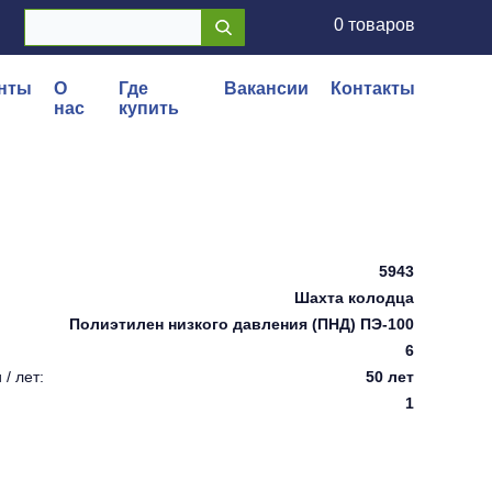
0 товаров
нты
О
Где
Вакансии
Контакты
нас
купить
5943
Шахта колодца
Полиэтилен низкого давления (ПНД) ПЭ-100
6
/ лет:
50 лет
1