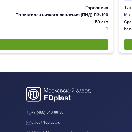
Горловина
Тип
Полиэтилен низкого давления (ПНД) ПЭ-100
Мат
50 лет
Сро
1
Кол-
+7 (495) 640-88-38
sales@fdplast.ru