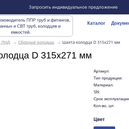
Запросить индивидуальное предложение
оизводитель ППР труб и фитингов,
Каталог
Докуме
анных и СВТ труб, колодцев и
емкостей.
ы ПНД
→
Сборные колодцы
→
Шахта колодца D 315х271 мм
олодца D 315х271 мм
Артикул:
Тип продукции:
Материал:
SN:
Срок эксплуатации 
Кол-во, шт:
Цвет