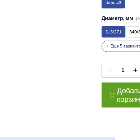
Черный
Диаметр, мм
(1
315/271
340/
+ Еще 5 вариант
Добав
корзин