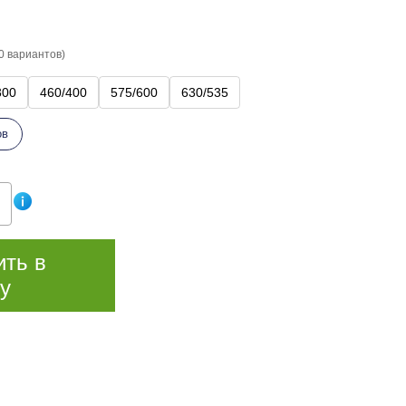
0 вариантов)
300
460/400
575/600
630/535
ов
ить в
у