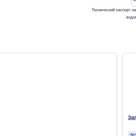
Технический паспорт н
водо
За
Арт