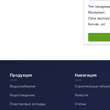
Горловина
Тип продукци
олиэтилен низкого давления (ПНД) ПЭ-100
Материал:
50 лет
Срок эксплуат
1
Кол-во, шт:
Продукция
Навигация
Водоснабжение
Строительные объек
Водоотведение
Новости
Пластиковые колодцы
Статьи