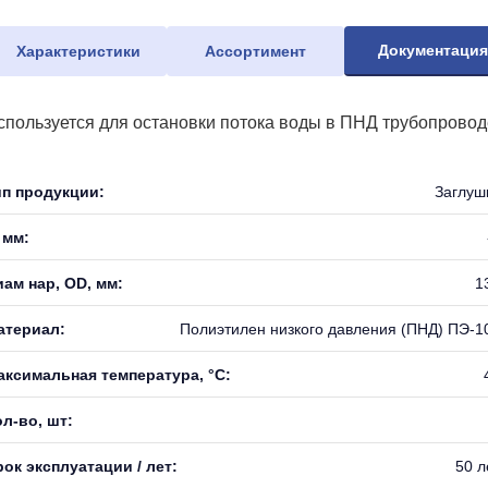
Документаци
Характеристики
Ассортимент
спользуется для остановки потока воды в ПНД трубопровод
ип продукции:
Заглуш
 мм:
иам нар, OD, мм:
1
атериал:
Полиэтилен низкого давления (ПНД) ПЭ-1
аксимальная температура, °С:
л-во, шт:
ок эксплуатации / лет:
50 л