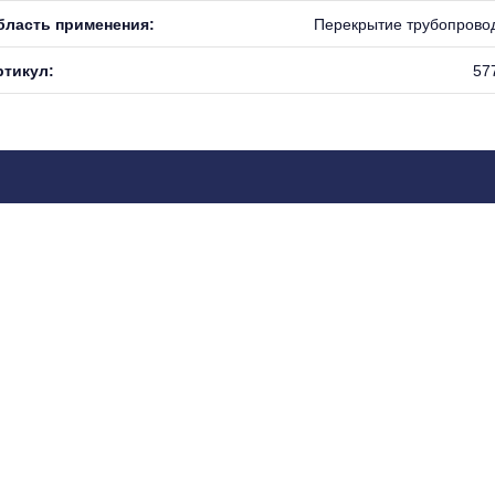
бласть применения:
Перекрытие трубопрово
ртикул:
57