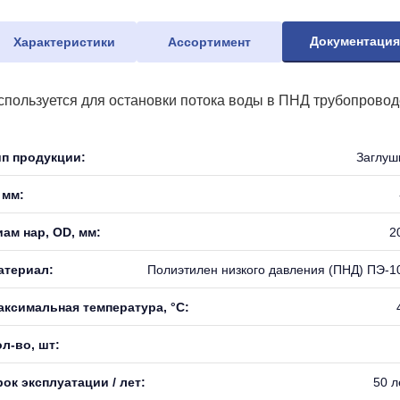
Документаци
Характеристики
Ассортимент
спользуется для остановки потока воды в ПНД трубопровод
ип продукции:
Заглуш
 мм:
иам нар, OD, мм:
2
атериал:
Полиэтилен низкого давления (ПНД) ПЭ-1
аксимальная температура, °С:
л-во, шт:
ок эксплуатации / лет:
50 л