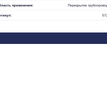
бласть применения:
Перекрытие трубопрово
ртикул:
57