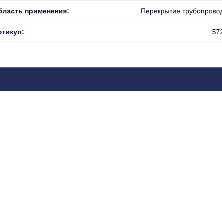
бласть применения:
Перекрытие трубопрово
ртикул:
57