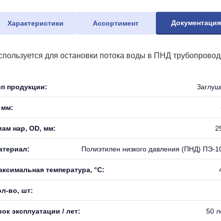
Документаци
Характеристики
Ассортимент
спользуется для остановки потока воды в ПНД трубопровод
ип продукции:
Заглуш
 мм:
иам нар, OD, мм:
2
атериал:
Полиэтилен низкого давления (ПНД) ПЭ-1
аксимальная температура, °С:
л-во, шт:
ок эксплуатации / лет:
50 л