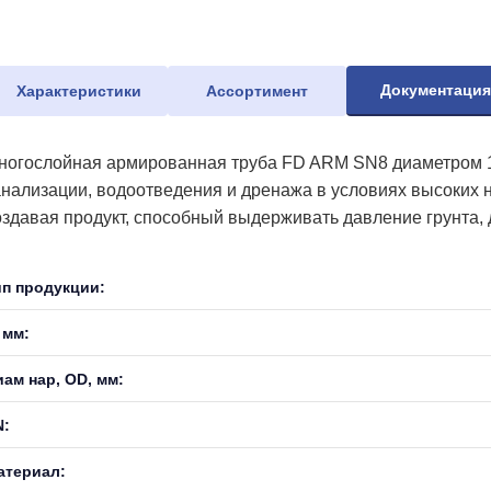
Документаци
Характеристики
Ассортимент
ногослойная армированная труба FD ARM SN8 диаметром 1
анализации, водоотведения и дренажа в условиях высоких н
оздавая продукт, способный выдерживать давление грунта, 
ип продукции:
 мм:
иам нар, OD, мм:
N:
атериал: