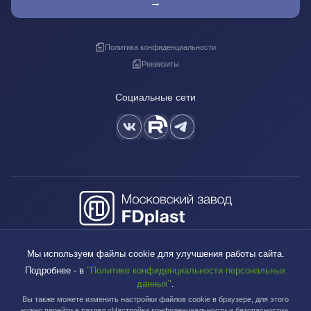
→
Политика конфиденциальности
Реквизиты
Социальные сети
+7 (495) 640-88-38
Мы используем файлы cookie для улучшения работы сайта.
sales@fdplast.ru
Подробнее - в
"Политике конфиденциальности персональных
140050, Московская обл., пос. Красково, ул. Карла Маркса, д. 117Б
данных"
.
Вы также можете изменить настройки файлов cookie в браузере, для этого
нужно перейти в раздел «Настройки конфиденциальности и безопасности».