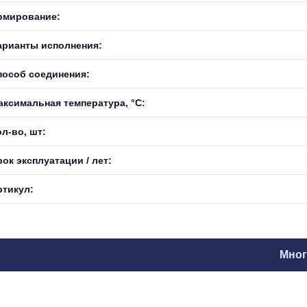
рмирование:
арианты исполнения:
пособ соединения:
аксимальная температура, °С:
л-во, шт:
ок эксплуатации / лет:
ртикул:
Мног