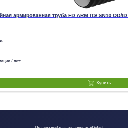
йная армированная труба FD ARM ПЭ SN10 OD/ID 
и:
ации / лет:
Купить
Подписывайтесь на новости FDplast