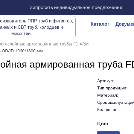
Запросить индивидуальное предложение
оизводитель ППР труб и фитингов,
Каталог
Докуме
анных и СВТ труб, колодцев и
емкостей.
огослойные армированные трубы FD ARM
 OD/ID 1960/1800 мм
ойная армированная труба F
Артикул:
Тип продукции:
Материал:
Срок эксплуатации 
Кол-во, шт:
Цвет