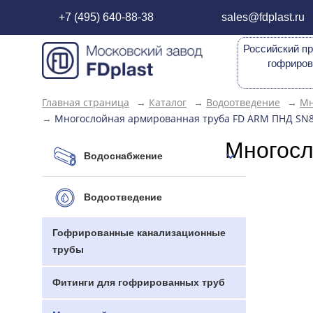
+7 (495) 640-88-38
sales@fdplast.ru
Российский пр
гофриров
Главная страница
→
Каталог
→
Водоотведение
→
Мн
→
Многослойная армированная труба FD ARM ПНД SN8
Многосл
Водоснабжение
Водоотведение
Гофрированные канализационные
трубы
Фитинги для гофрированных труб