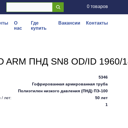
0 товаров
нты
О
Где
Вакансии
Контакты
нас
купить
D ARM ПНД SN8 OD/ID 1960/
5346
Гофрированная армированная труба
Полиэтилен низкого давления (ПНД) ПЭ-100
/ лет:
50 лет
1