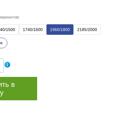
 вариантов)
40/1500
1740/1600
1960/1800
2185/2000
ов
ить в
у