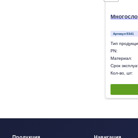
/1400 мм
Многосло
Артикул:
5341
Гофрированная армированная труба
Тип продукци
8
PN:
олиэтилен низкого давления (ПНД) ПЭ-100
Материал:
50 лет
Срок эксплуат
1
Кол-во, шт:
Продукция
Навигация