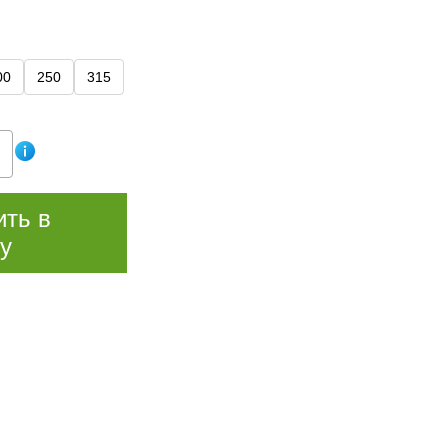
00
250
315
ить в
у