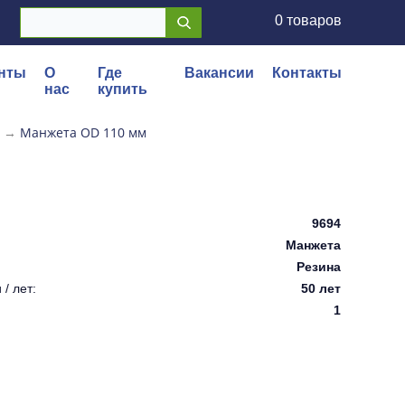
0 товаров
нты
О
Где
Вакансии
Контакты
нас
купить
→
Манжета OD 110 мм
9694
Манжета
Резина
/ лет:
50 лет
1