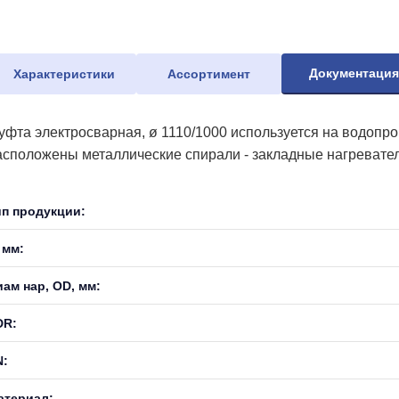
Документаци
Характеристики
Ассортимент
уфта электросварная, ø 1110/1000 используется на водопр
асположены металлические спирали - закладные нагревател
ип продукции:
 мм:
иам нар, OD, мм:
DR:
N:
атериал: