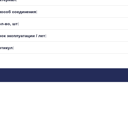
пособ соединения:
л-во, шт:
ок эксплуатации / лет:
ртикул: