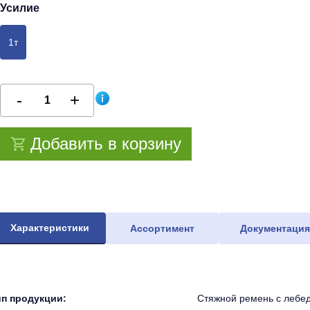
Усилие
1т
Добавить в корзину
Характеристики
Ассортимент
Документаци
ип продукции:
Стяжной ремень с лебе