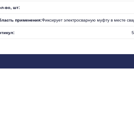
л-во, шт:
бласть применения:
Фиксирует электросварную муфту в месте сва
ртикул:
5