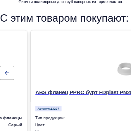
Фитинги полимерные для труб напорных из термопластов.
Фитинги из полипропилена рандомсополимера (PP-R) для
С этим товаром покупают:
систем холодного, горячего водоснабжения и отопления
ABS фланец PPRC бурт FDplast PN2
Артикул:
23207
s фланецы
Тип продукции:
Серый
Цвет: