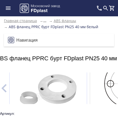
Главная страница
→
→
ABS фланцы
...
→
ABS фланец PPRC бурт FDplast PN25 40 мм белый
Навигация
BS фланец PPRC бурт FDplast PN25 40 мм
Артикул: