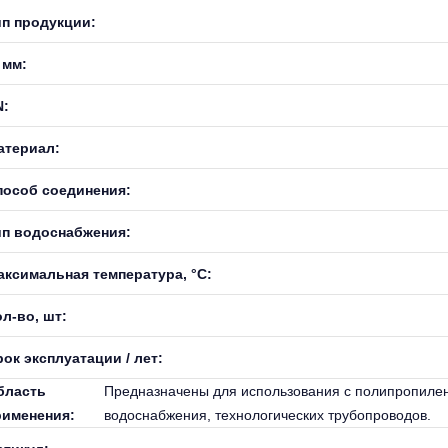
ип продукции:
 мм:
N:
атериал:
пособ соединения:
ип водоснабжения:
аксимальная температура, °С:
л-во, шт:
ок эксплуатации / лет:
бласть
Предназначены для использования с полипропилен
рименения:
водоснабжения, технологических трубопроводов.