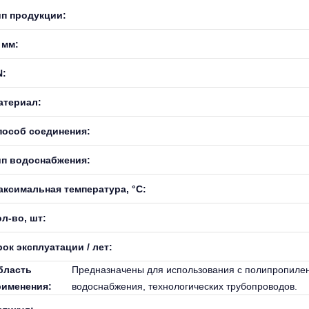
ип продукции:
 мм:
N:
атериал:
пособ соединения:
ип водоснабжения:
аксимальная температура, °С:
л-во, шт:
ок эксплуатации / лет:
бласть
Предназначены для использования с полипропилен
рименения:
водоснабжения, технологических трубопроводов.