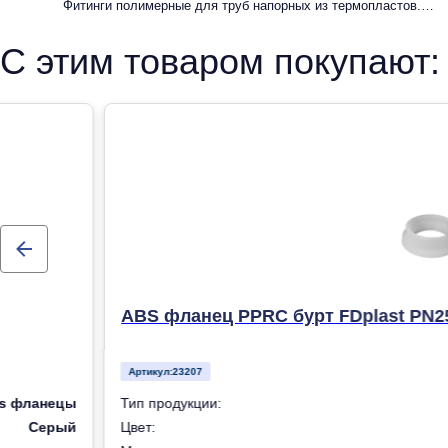
Фитинги полимерные для труб напорных из термопластов.
Фитинги из полипропилена рандомсополимера (PP-R) для
С этим товаром покупают:
систем холодного, горячего водоснабжения и отопления
ABS фланец PPRC бурт FDplast PN2
Артикул:
23207
s фланецы
Тип продукции:
Серый
Цвет: