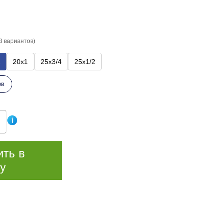
3 вариантов)
2
20х1
25х3/4
25х1/2
ов
ить в
у