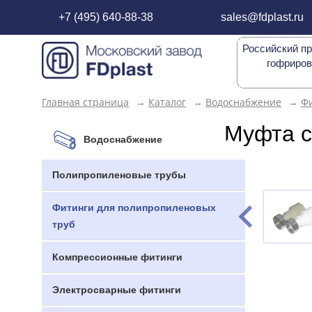
+7 (495) 640-88-38
sales@fdplast.ru
Российский пр
гофриров
Главная страница
→
Каталог
→
Водоснабжение
→
Фи
Муфта с
Водоснабжение
Полипропиленовые трубы
Фитинги для полипропиленовых
труб
Компрессионные фитинги
Электросварные фитинги