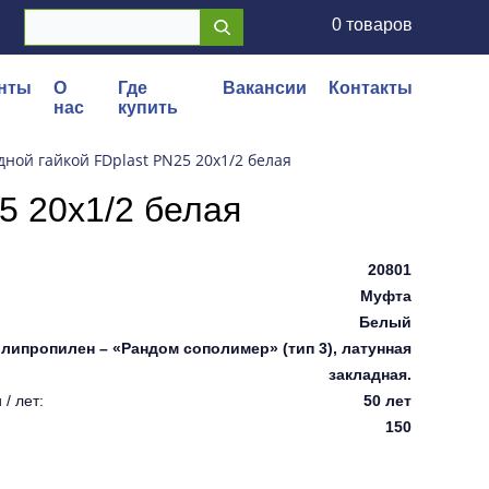
0 товаров
нты
О
Где
Вакансии
Контакты
нас
купить
дной гайкой FDplast PN25 20х1/2 белая
5 20х1/2 белая
20801
Муфта
Белый
липропилен – «Рандом сополимер» (тип 3), латунная
закладная.
/ лет:
50 лет
150