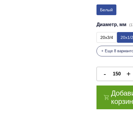
Белый
Диаметр, мм
(1
20х3/4
20х1/
+ Еще 8 вариант
Добав
корзин