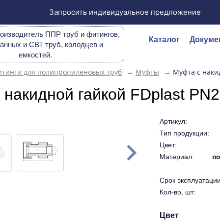
Запросить индивидуальное предложение
оизводитель ППР труб и фитингов,
Каталог
Докуме
анных и СВТ труб, колодцев и
емкостей.
тинги для полипропиленовых труб
→
Муфты
→
Муфта с наки
 накидной гайкой FDplast PN2
Артикул:
Тип продукции:
Цвет:
Материал:
по
Срок эксплуатации 
Кол-во, шт:
Цвет