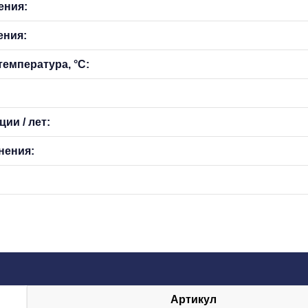
ения:
ения:
емпература, °С:
ии / лет:
нения:
Артикул