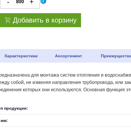
Добавить в корзину
Характеристики
Ассортимент
Преимуществ
редназначена для монтажа систем отопления и водоснабже
ежду собой, не изменяя направления трубопровода, или зам
оединения которых они используются. Основная функция это
ип продукции:
 мм: