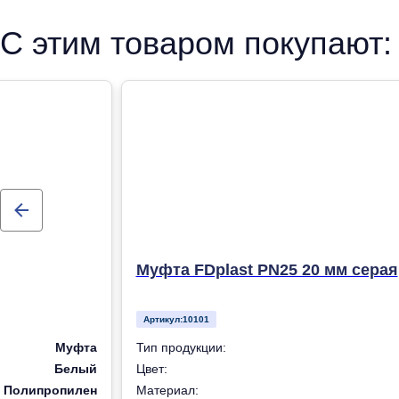
рандомсополимера (PP-R) для систем холодного, горячег
С этим товаром покупают:
отопления
Муфта FDplast PN25 20 мм серая
Артикул:
10101
Муфта
Тип продукции:
Белый
Цвет:
Полипропилен
Материал: