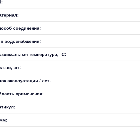
N:
атериал:
пособ соединения:
ип водоснабжения:
аксимальная температура, °С:
л-во, шт:
ок эксплуатации / лет:
бласть применения:
ртикул:
 мм: