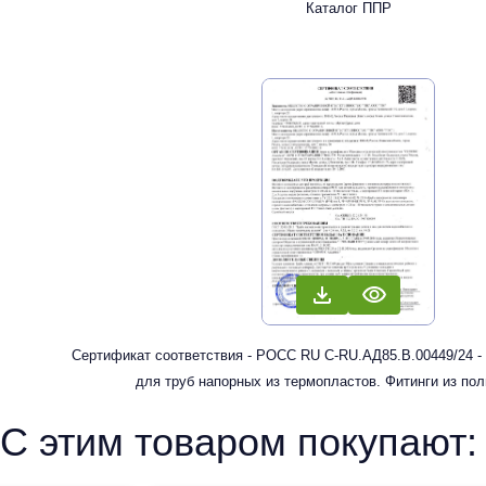
Каталог ППР
Сертификат соответствия - РОСС RU С-RU.АД85.В.00449/24 -
для труб напорных из термопластов. Фитинги из по
рандомсополимера (PP-R) для систем холодного, горячег
С этим товаром покупают:
отопления