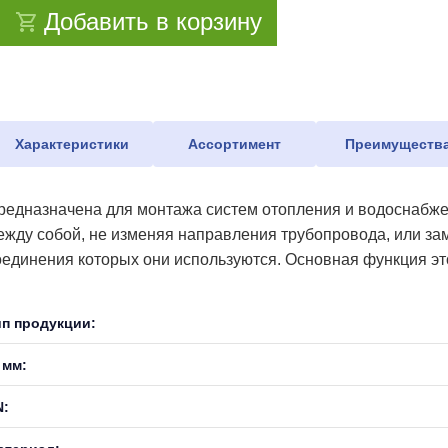
Добавить в корзину
Характеристики
Ассортимент
Преимуществ
редназначена для монтажа систем отопления и водоснабже
ежду собой, не изменяя направления трубопровода, или зам
оединения которых они используются. Основная функция это
ип продукции:
 мм:
N: