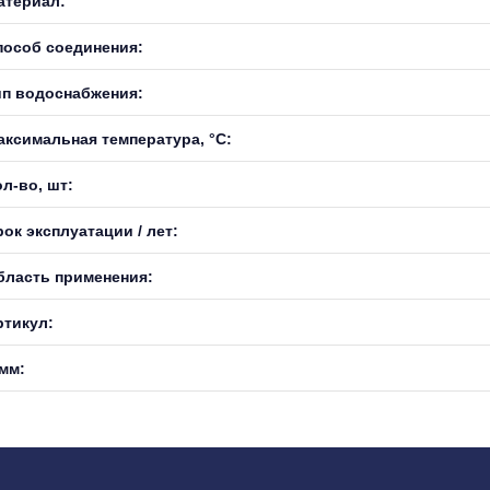
атериал:
пособ соединения:
ип водоснабжения:
аксимальная температура, °С:
л-во, шт:
ок эксплуатации / лет:
бласть применения:
ртикул:
 мм: