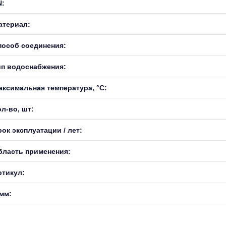
N:
атериал:
пособ соединения:
ип водоснабжения:
аксимальная температура, °С:
л-во, шт:
ок эксплуатации / лет:
бласть применения:
ртикул:
 мм: