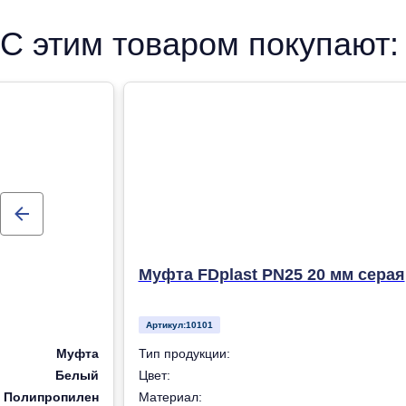
рандомсополимера (PP-R) для систем холодного, горячег
С этим товаром покупают:
отопления
Муфта FDplast PN25 20 мм серая
Артикул:
10101
Муфта
Тип продукции:
Белый
Цвет:
Полипропилен
Материал: