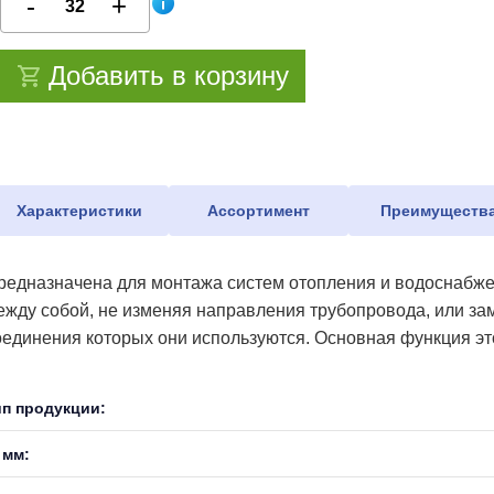
Добавить в корзину
Характеристики
Ассортимент
Преимуществ
редназначена для монтажа систем отопления и водоснабже
ежду собой, не изменяя направления трубопровода, или зам
оединения которых они используются. Основная функция это
ип продукции:
 мм: