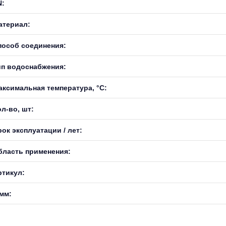
N:
атериал:
пособ соединения:
ип водоснабжения:
аксимальная температура, °С:
л-во, шт:
ок эксплуатации / лет:
бласть применения:
ртикул:
 мм: