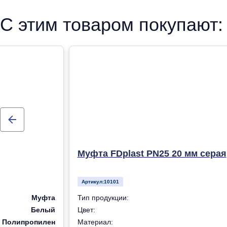
рандомсополимера (PP-R) для систем холодного, горячег
С этим товаром покупают:
отопления
Муфта FDplast PN25 20 мм серая
Артикул:
10101
Муфта
Тип продукции:
Белый
Цвет:
Полипропилен
Материал: