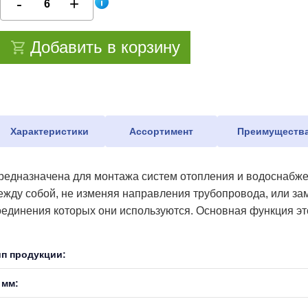
Добавить в корзину
Характеристики
Ассортимент
Преимуществ
редназначена для монтажа систем отопления и водоснабже
ежду собой, не изменяя направления трубопровода, или зам
оединения которых они используются. Основная функция это
ип продукции:
 мм: