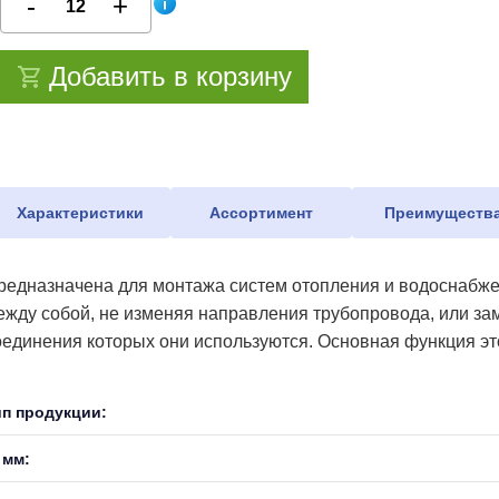
Добавить в корзину
Характеристики
Ассортимент
Преимуществ
редназначена для монтажа систем отопления и водоснабже
ежду собой, не изменяя направления трубопровода, или зам
оединения которых они используются. Основная функция это
ип продукции:
 мм: