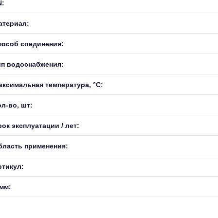
N:
атериал:
пособ соединения:
ип водоснабжения:
аксимальная температура, °С:
л-во, шт:
ок эксплуатации / лет:
бласть применения:
ртикул:
 мм: