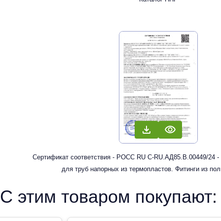
Сертификат соответствия - РОСС RU С-RU.АД85.В.00449/24 -
для труб напорных из термопластов. Фитинги из по
рандомсополимера (PP-R) для систем холодного, горячег
С этим товаром покупают:
отопления