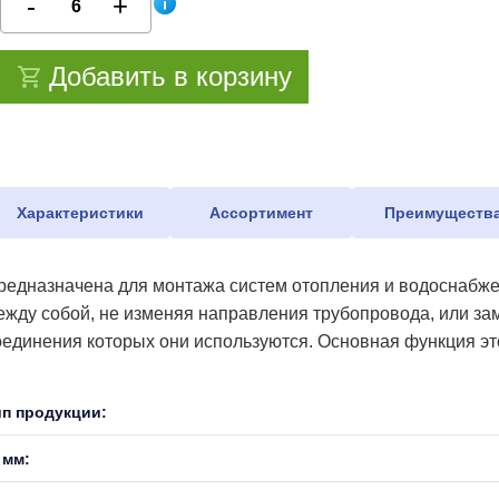
Добавить в корзину
Характеристики
Ассортимент
Преимуществ
редназначена для монтажа систем отопления и водоснабже
ежду собой, не изменяя направления трубопровода, или зам
оединения которых они используются. Основная функция это
ип продукции:
 мм: