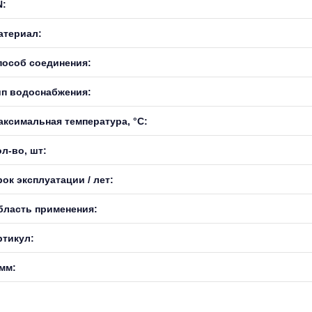
N:
атериал:
пособ соединения:
ип водоснабжения:
аксимальная температура, °С:
л-во, шт:
ок эксплуатации / лет:
бласть применения:
ртикул:
 мм: