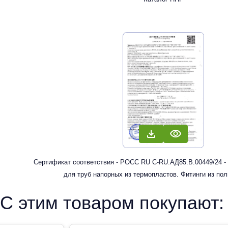
Сертификат соответствия - РОСС RU С-RU.АД85.В.00449/24 -
для труб напорных из термопластов. Фитинги из по
рандомсополимера (PP-R) для систем холодного, горячег
С этим товаром покупают:
отопления