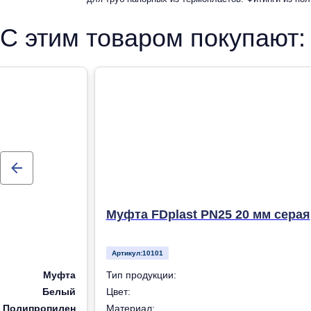
рандомсополимера (PP-R) для систем холодного, горячег
С этим товаром покупают:
отопления
Муфта FDplast PN25 20 мм серая
Артикул:
10101
Муфта
Тип продукции:
Белый
Цвет:
Полипропилен
Материал: