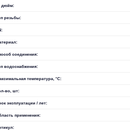
, дюйм:
ип резьбы:
N:
атериал:
пособ соединения:
ип водоснабжения:
аксимальная температура, °С:
л-во, шт:
ок эксплуатации / лет:
бласть применения:
ртикул: