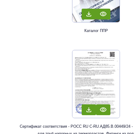
Каталог ППР
Сертификат соответствия - РОСС RU С-RU.АД85.В.00449/24 -
для труб напорных из термопластов. Фитинги из по