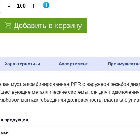
Добавить в корзину
Характеристики
Ассортимент
Преимуществ
елая муфта комбинированная PPR с наружной резьбой диам
уществующие металлические системы или для подключения 
езьбовой монтаж, объединяя долговечность пластика с уни
ип продукции:
 мм: