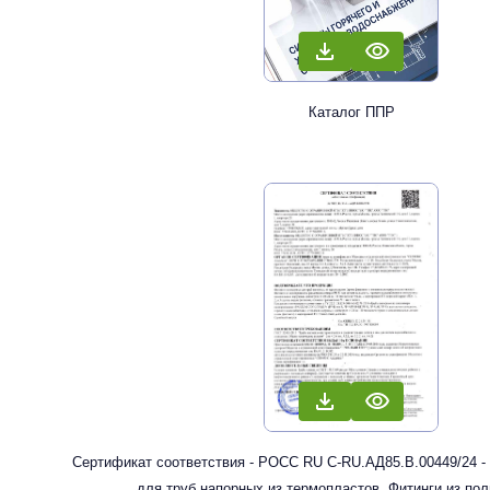
Каталог ППР
Сертификат соответствия - РОСС RU С-RU.АД85.В.00449/24 -
для труб напорных из термопластов. Фитинги из по