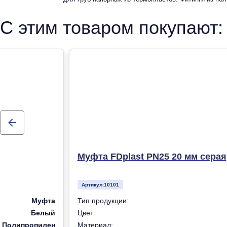
рандомсополимера (PP-R) для систем холодного, горячег
С этим товаром покупают:
отопления
Муфта FDplast PN25 20 мм серая
Артикул:
10101
Муфта
Тип продукции:
Белый
Цвет:
Полипропилен
Материал: