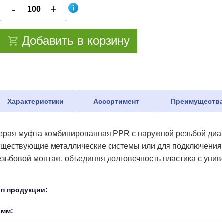
Добавить в корзину
Характеристики
Ассортимент
Преимуществ
ерая муфта комбинированная PPR с наружной резьбой диам
уществующие металлические системы или для подключения 
езьбовой монтаж, объединяя долговечность пластика с уни
ип продукции:
 мм: