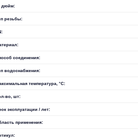
, дюйм:
ип резьбы:
N:
атериал:
пособ соединения:
ип водоснабжения:
аксимальная температура, °С:
л-во, шт:
ок эксплуатации / лет:
бласть применения:
ртикул: