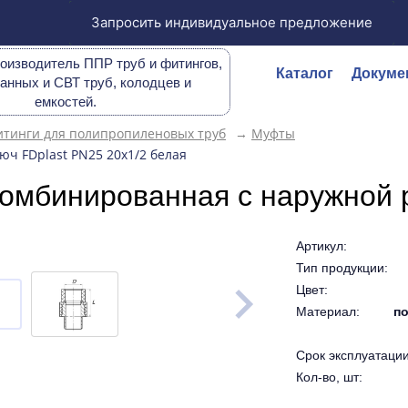
Запросить индивидуальное предложение
оизводитель ППР труб и фитингов,
Каталог
Докуме
анных и СВТ труб, колодцев и
емкостей.
тинги для полипропиленовых труб
→
Муфты
ч FDplast PN25 20х1/2 белая
омбинированная с наружной р
Артикул:
Тип продукции:
Цвет:
Материал:
по
Срок эксплуатации 
Кол-во, шт: