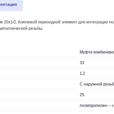
ентация
 20х1/2. Ключевой переходной элемент для интеграции п
металлической резьбы.
Муфта комбиниро
33
1.2
С наружной резь
25
полипропилен – «