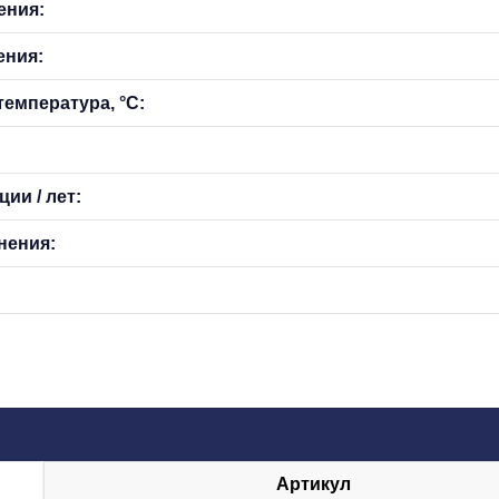
ения:
ения:
емпература, °С:
ии / лет:
нения:
Артикул