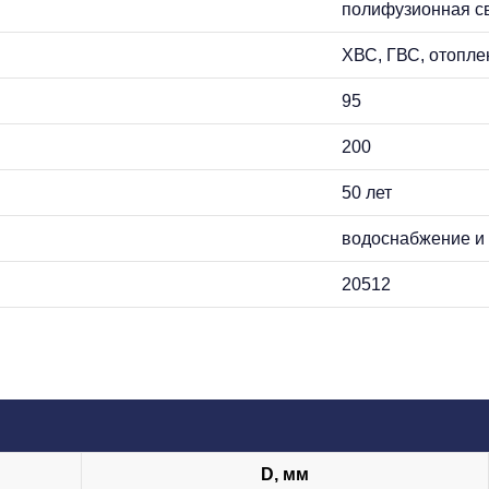
полифузионная св
ХВС, ГВС, отопле
95
200
50 лет
водоснабжение и 
20512
D, мм