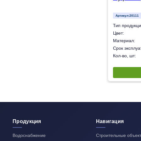
Артикул:
20111
Муфта
Тип продукци
Белый
Цвет:
Полипропилен
Материал:
50 лет
Срок эксплуат
800
Кол-во, шт:
Продукция
Навигация
Водоснабжение
Строительные объек