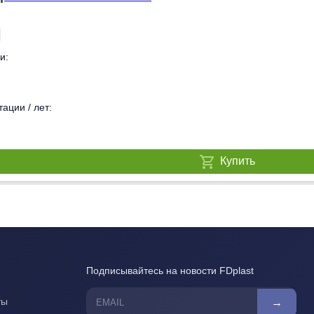
и:
ации / лет:
Купить
Подписывайтесь на новости FDplast
ты
→