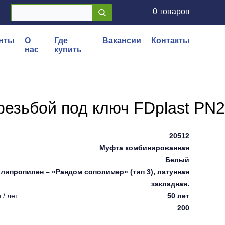
0 товаров
нты
О
Где
Вакансии
Контакты
нас
купить
езьбой под ключ FDplast PN2
20512
Муфта комбинированная
Белый
липропилен – «Рандом сополимер» (тип 3), латунная
закладная.
/ лет:
50 лет
200