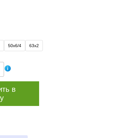
50х6/4
63х2
ить в
у