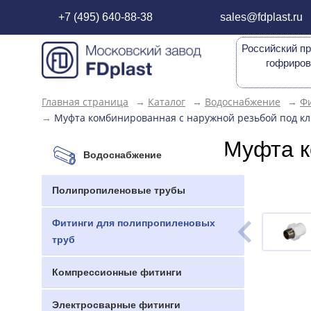
+7 (495) 640-88-38
sales@fdplast.ru
Российский пр
гофриров
Главная страница
→
Каталог
→
Водоснабжение
→
Фи
→
Муфта комбинированная с наружной резьбой под клю
Муфта к
Водоснабжение
Полипропиленовые трубы
Фитинги для полипропиленовых
труб
Компрессионные фитинги
Электросварные фитинги