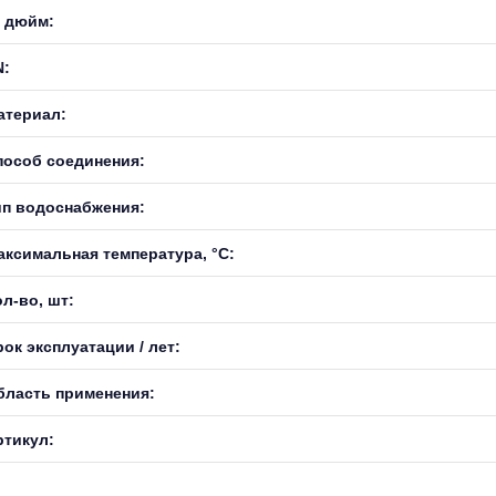
, дюйм:
N:
атериал:
пособ соединения:
ип водоснабжения:
аксимальная температура, °С:
л-во, шт:
ок эксплуатации / лет:
бласть применения:
ртикул: