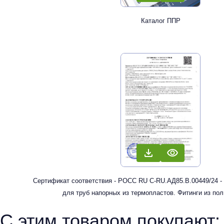
Каталог ППР
Сертификат соответствия - РОСС RU С-RU.АД85.В.00449/24 -
для труб напорных из термопластов. Фитинги из по
рандомсополимера (PP-R) для систем холодного, горячег
С этим товаром покупают:
отопления