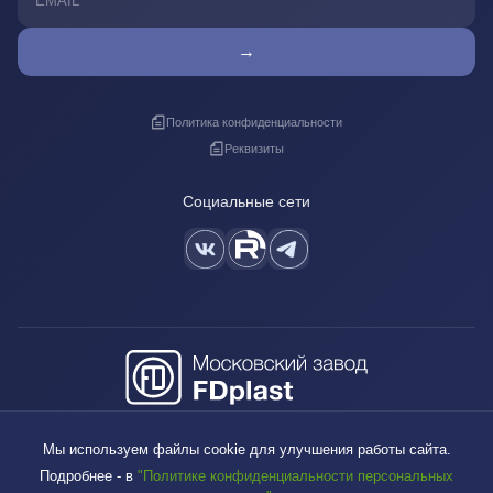
→
Политика конфиденциальности
Реквизиты
Социальные сети
+7 (495) 640-88-38
Мы используем файлы cookie для улучшения работы сайта.
sales@fdplast.ru
Подробнее - в
"Политике конфиденциальности персональных
140050, Московская обл., пос. Красково, ул. Карла Маркса, д. 117Б