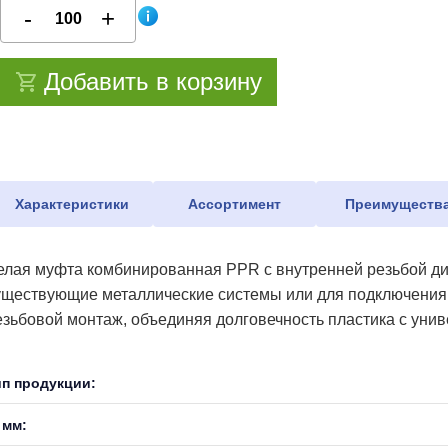
Добавить в корзину
Характеристики
Ассортимент
Преимуществ
елая муфта комбинированная PPR с внутренней резьбой ди
уществующие металлические системы или для подключения 
езьбовой монтаж, объединяя долговечность пластика с уни
ип продукции:
 мм: