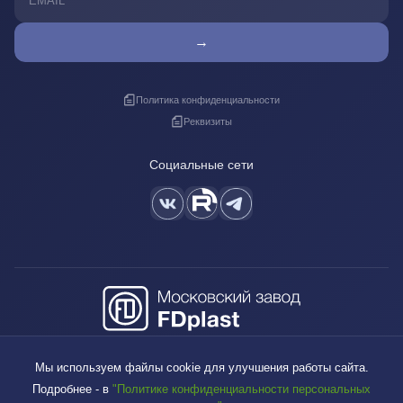
→
Политика конфиденциальности
Реквизиты
Социальные сети
+7 (495) 640-88-38
Мы используем файлы cookie для улучшения работы сайта.
sales@fdplast.ru
Подробнее - в
"Политике конфиденциальности персональных
140050, Московская обл., пос. Красково, ул. Карла Маркса, д. 117Б