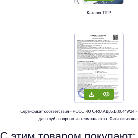
Каталог ППР
Сертификат соответствия - РОСС RU С-RU.АД85.В.00449/24 -
для труб напорных из термопластов. Фитинги из по
рандомсополимера (PP-R) для систем холодного, горячег
С этим товаром покупают:
отопления