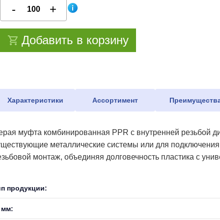
Добавить в корзину
Характеристики
Ассортимент
Преимуществ
ерая муфта комбинированная PPR с внутренней резьбой ди
уществующие металлические системы или для подключения 
езьбовой монтаж, объединяя долговечность пластика с уни
ип продукции:
 мм: