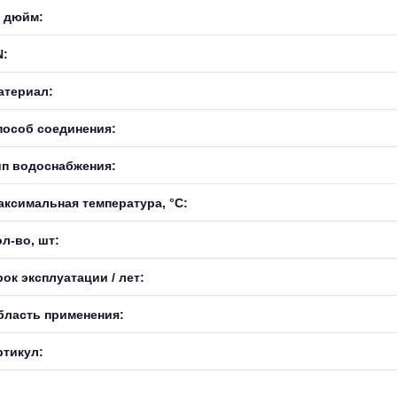
, дюйм:
N:
атериал:
пособ соединения:
ип водоснабжения:
аксимальная температура, °С:
л-во, шт:
ок эксплуатации / лет:
бласть применения:
ртикул: