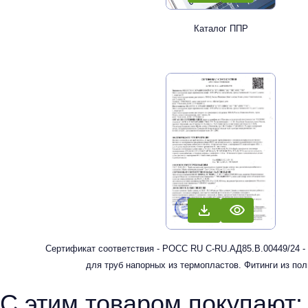
Каталог ППР
Сертификат соответствия - РОСС RU С-RU.АД85.В.00449/24 -
для труб напорных из термопластов. Фитинги из по
рандомсополимера (PP-R) для систем холодного, горячег
С этим товаром покупают:
отопления