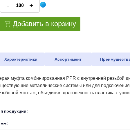
Добавить в корзину
Характеристики
Ассортимент
Преимуществ
ерая муфта комбинированная PPR с внутренней резьбой ди
уществующие металлические системы или для подключения 
езьбовой монтаж, объединяя долговечность пластика с уни
ип продукции:
 мм: