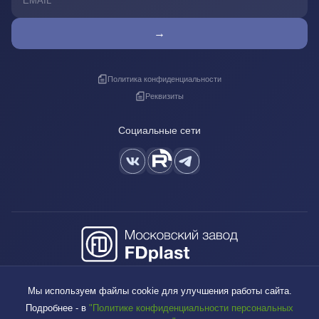
→
Политика конфиденциальности
Реквизиты
Социальные сети
+7 (495) 640-88-38
Мы используем файлы cookie для улучшения работы сайта.
sales@fdplast.ru
Подробнее - в
"Политике конфиденциальности персональных
140050, Московская обл., пос. Красково, ул. Карла Маркса, д. 117Б