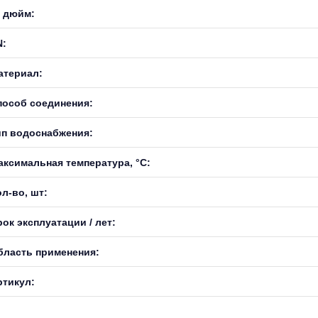
, дюйм:
N:
атериал:
пособ соединения:
ип водоснабжения:
аксимальная температура, °С:
л-во, шт:
ок эксплуатации / лет:
бласть применения:
ртикул: