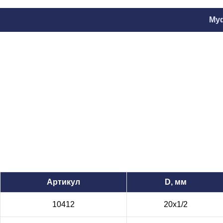
Муф
Артикул
D, мм
10412
20х1/2