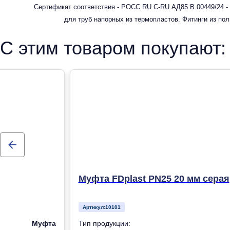
Сертификат соответствия - РОСС RU С-RU.АД85.В.00449/24 -
для труб напорных из термопластов. Фитинги из по
рандомсополимера (PP-R) для систем холодного, горячег
С этим товаром покупают:
отопления
Муфта FDplast PN25 20 мм серая
Артикул:
10101
Муфта
Тип продукции: