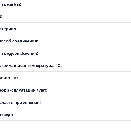
ип резьбы:
N:
атериал:
пособ соединения:
ип водоснабжения:
аксимальная температура, °С:
л-во, шт:
ок эксплуатации / лет:
бласть применения:
ртикул: