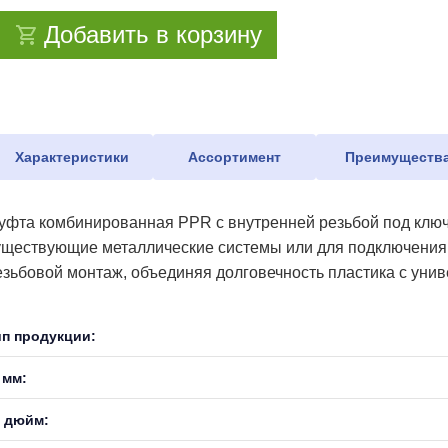
Добавить в корзину
Характеристики
Ассортимент
Преимуществ
уфта комбинированная PPR с внутренней резьбой под ключ
уществующие металлические системы или для подключения 
езьбовой монтаж, объединяя долговечность пластика с уни
ип продукции:
 мм:
, дюйм: