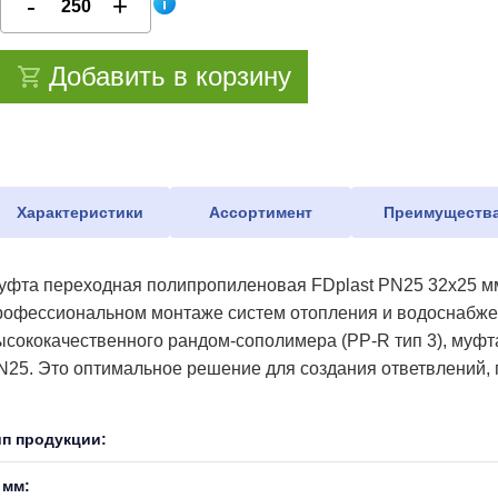
Добавить в корзину
Характеристики
Ассортимент
Преимуществ
уфта переходная полипропиленовая FDplast PN25 32x25 мм
рофессиональном монтаже систем отопления и водоснабжен
ысококачественного рандом-сополимера (PP-R тип 3), муфта
N25. Это оптимальное решение для создания ответвлений,
ип продукции:
 мм: