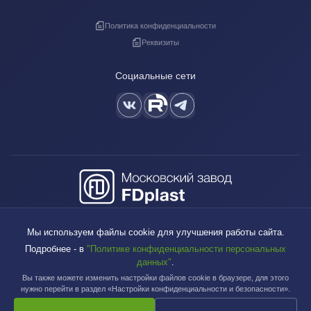
Политика конфиденциальности
Реквизиты
Социальные сети
+7 (495) 640-88-38
Мы используем файлы cookie для улучшения работы сайта.
sales@fdplast.ru
Подробнее - в
"Политике конфиденциальности персональных
140050, Московская обл., пос. Красково, ул. Карла Маркса, д. 117Б
данных"
.
Вы также можете изменить настройки файлов cookie в браузере, для этого
нужно перейти в раздел «Настройки конфиденциальности и безопасности».