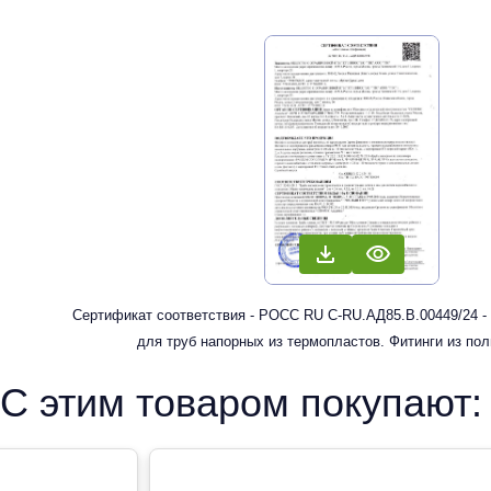
Сертификат соответствия - РОСС RU С-RU.АД85.В.00449/24 -
для труб напорных из термопластов. Фитинги из по
рандомсополимера (PP-R) для систем холодного, горячег
С этим товаром покупают:
отопления