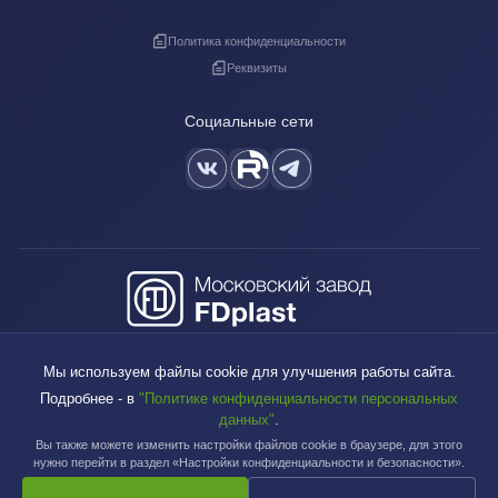
Политика конфиденциальности
Реквизиты
Социальные сети
+7 (495) 640-88-38
Мы используем файлы cookie для улучшения работы сайта.
sales@fdplast.ru
Подробнее - в
"Политике конфиденциальности персональных
140050, Московская обл., пос. Красково, ул. Карла Маркса, д. 117Б
данных"
.
Вы также можете изменить настройки файлов cookie в браузере, для этого
нужно перейти в раздел «Настройки конфиденциальности и безопасности».