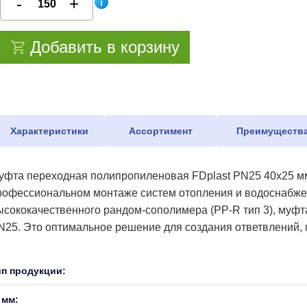
Добавить в корзину
Характеристики
Ассортимент
Преимуществ
уфта переходная полипропиленовая FDplast PN25 40x25 мм
рофессиональном монтаже систем отопления и водоснабжен
ысококачественного рандом-сополимера (PP-R тип 3), муфта
N25. Это оптимальное решение для создания ответвлений,
ип продукции:
 мм: