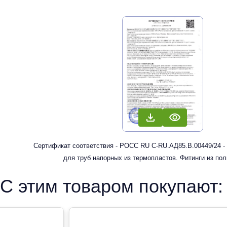
Сертификат соответствия - РОСС RU С-RU.АД85.В.00449/24 -
для труб напорных из термопластов. Фитинги из по
рандомсополимера (PP-R) для систем холодного, горячег
С этим товаром покупают:
отопления