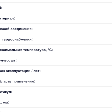
N:
атериал:
пособ соединения:
ип водоснабжения:
аксимальная температура, °С:
л-во, шт:
ок эксплуатации / лет:
бласть применения:
ртикул:
, мм: