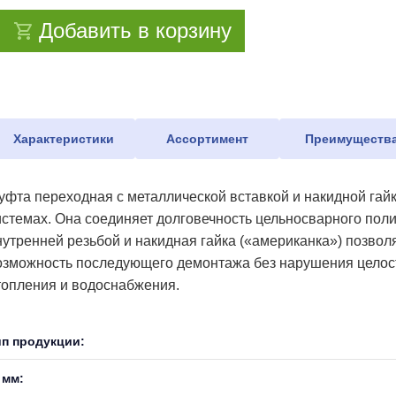
Добавить в корзину
Характеристики
Ассортимент
Преимуществ
уфта переходная с металлической вставкой и накидной га
истемах. Она соединяет долговечность цельносварного пол
нутренней резьбой и накидная гайка («американка») позволя
озможность последующего демонтажа без нарушения целостн
топления и водоснабжения.
ип продукции:
 мм: