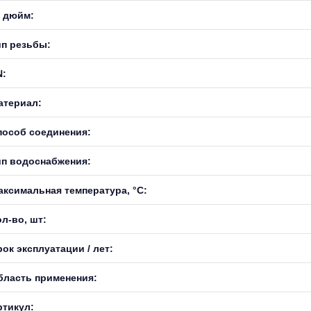
, дюйм:
ип резьбы:
N:
атериал:
пособ соединения:
ип водоснабжения:
аксимальная температура, °С:
л-во, шт:
ок эксплуатации / лет:
бласть применения:
ртикул: