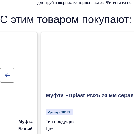
для труб напорных из термопластов. Фитинги из по
рандомсополимера (PP-R) для систем холодного, горячег
С этим товаром покупают:
отопления
Муфта FDplast PN25 20 мм серая
Артикул:
10101
Муфта
Тип продукции:
Белый
Цвет: