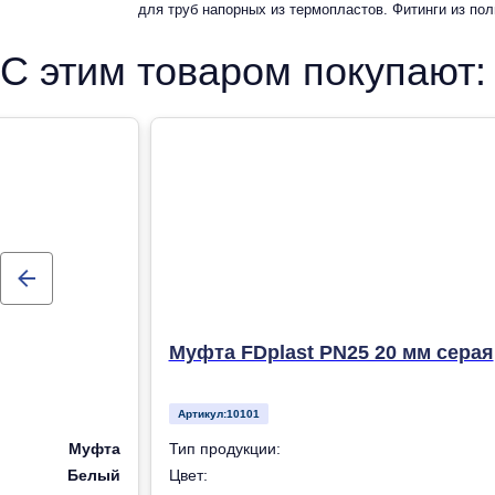
для труб напорных из термопластов. Фитинги из по
рандомсополимера (PP-R) для систем холодного, горячег
С этим товаром покупают:
отопления
Муфта FDplast PN25 20 мм серая
Артикул:
10101
Муфта
Тип продукции:
Белый
Цвет: