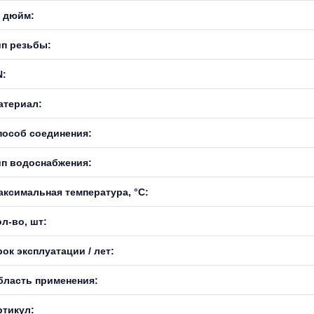
, дюйм:
ип резьбы:
N:
атериал:
пособ соединения:
ип водоснабжения:
аксимальная температура, °С:
л-во, шт:
ок эксплуатации / лет:
бласть применения:
ртикул: