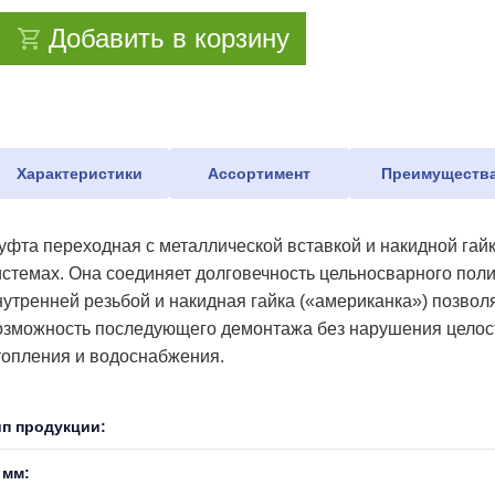
Добавить в корзину
Характеристики
Ассортимент
Преимуществ
уфта переходная с металлической вставкой и накидной га
истемах. Она соединяет долговечность цельносварного пол
нутренней резьбой и накидная гайка («американка») позволя
озможность последующего демонтажа без нарушения целостн
топления и водоснабжения.
ип продукции:
 мм: