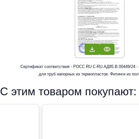
Сертификат соответствия - РОСС RU С-RU.АД85.В.00449/24 -
для труб напорных из термопластов. Фитинги из по
рандомсополимера (PP-R) для систем холодного, горячег
С этим товаром покупают:
отопления