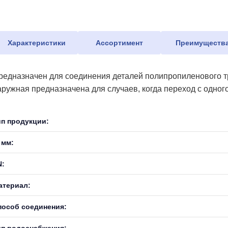
Характеристики
Ассортимент
Преимуществ
редназначен для соединения деталей полипропиленового тр
аружная предназначена для случаев, когда переход с одног
ип продукции:
 мм:
N:
атериал:
пособ соединения:
ип водоснабжения: