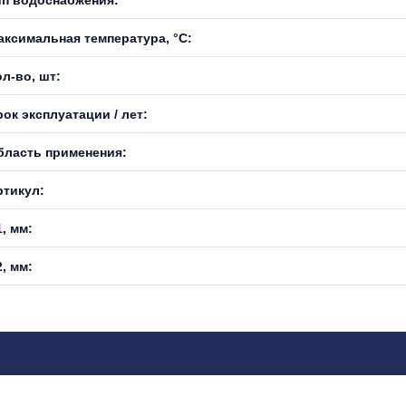
аксимальная температура, °С:
л-во, шт:
ок эксплуатации / лет:
бласть применения:
ртикул:
, мм:
, мм: