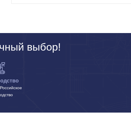
чный выбор!
одство
Российское
одство