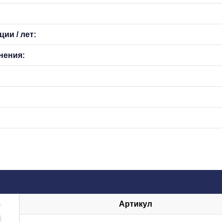
ии / лет:
нения:
Артикул