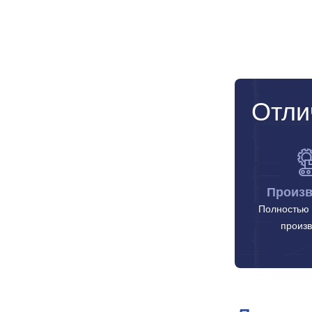
Отли
Произв
Полностью 
произв