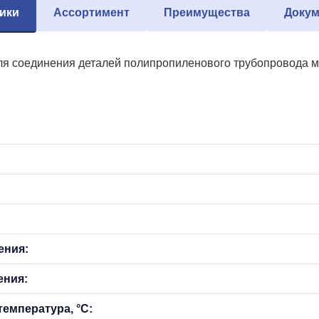
ики
Ассортимент
Преимущества
Докум
я соединения деталей полипропиленового трубопровода мет
ения:
ения:
емпература, °С: