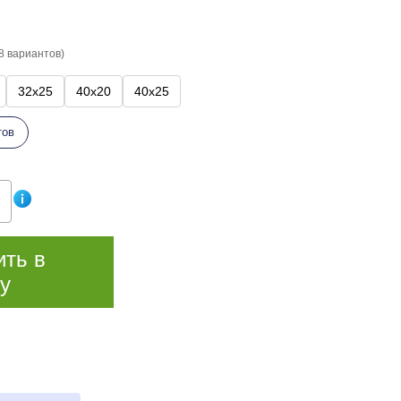
8 вариантов)
32x25
40x20
40x25
тов
ить в
у