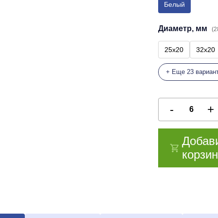
Белый
Диаметр, мм
(2
25x20
32x20
+ Еще 23 вариан
Добав
корзин