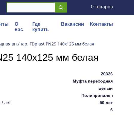
0 товаров
нты
О
Где
Вакансии
Контакты
нас
купить
дная вн./нар. FDplast PN25 140x125 мм белая
PN25 140x125 мм белая
20326
Муфта переходная
Белый
Полипропилен
/ лет:
50 лет
6