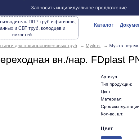
Запросить индивидуальное предложение
оизводитель ППР труб и фитингов,
Каталог
Докуме
анных и СВТ труб, колодцев и
емкостей.
тинги для полипропиленовых труб
→
Муфты
→
Муфта перехо
ереходная вн./нар. FDplast 
Артикул:
Тип продукции:
Цвет:
Материал:
Срок эксплуатации 
Кол-во, шт:
Цвет