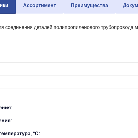
ики
Ассортимент
Преимущества
Докум
я соединения деталей полипропиленового трубопровода мет
ения:
ения:
емпература, °С: