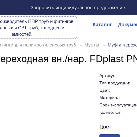
Запросить индивидуальное предложение
оизводитель ППР труб и фитингов,
Каталог
Докуме
анных и СВТ труб, колодцев и
емкостей.
тинги для полипропиленовых труб
→
Муфты
→
Муфта перехо
ереходная вн./нар. FDplast 
Артикул:
Тип продукции:
Цвет:
Материал:
Срок эксплуатации 
Кол-во, шт:
Цвет