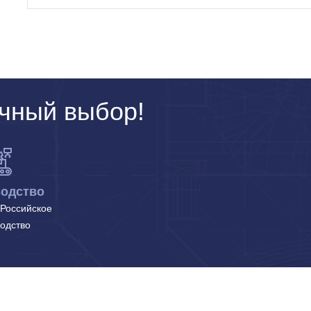
чный выбор!
одство
Российское
одство