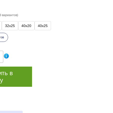
8 вариантов)
32x25
40x20
40x25
тов
ить в
у