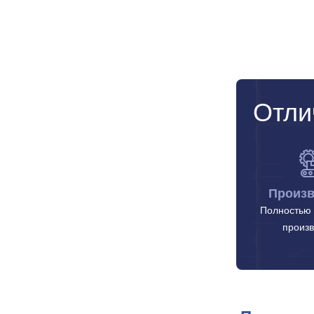
Отли
Произв
Полностью 
произв