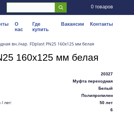
0 товаров
нты
О
Где
Вакансии
Контакты
нас
купить
дная вн./нар. FDplast PN25 160x125 мм белая
PN25 160x125 мм белая
20327
Муфта переходная
Белый
Полипропилен
/ лет:
50 лет
6