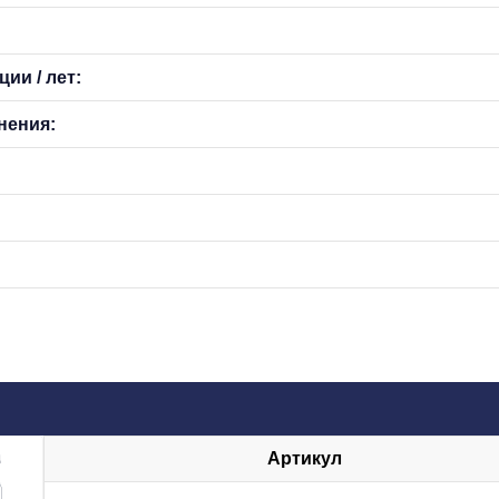
ии / лет:
нения:
Артикул