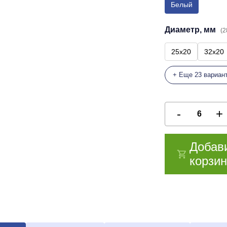
Белый
Диаметр, мм
(2
25x20
32x20
+ Еще 23 вариан
Добав
корзин