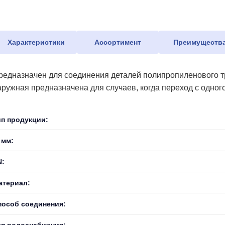
Характеристики
Ассортимент
Преимуществ
редназначен для соединения деталей полипропиленового тр
аружная предназначена для случаев, когда переход с одног
ип продукции:
 мм:
N:
атериал:
пособ соединения:
ип водоснабжения: