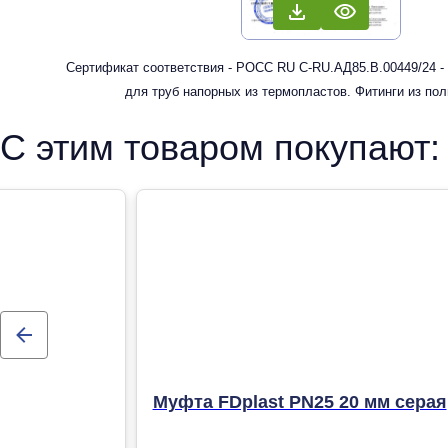
Сертификат соответствия - РОСС RU С-RU.АД85.В.00449/24 -
для труб напорных из термопластов. Фитинги из по
рандомсополимера (PP-R) для систем холодного, горячег
С этим товаром покупают:
отопления
Муфта FDplast PN25 20 мм серая