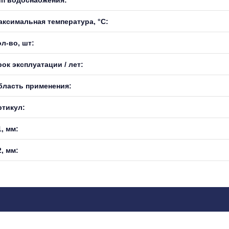
аксимальная температура, °С:
л-во, шт:
ок эксплуатации / лет:
бласть применения:
ртикул:
, мм:
, мм: